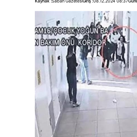
Kaynak :
Sabah Gazetesi
Giriş :
08.12.2024 08:37
Günc