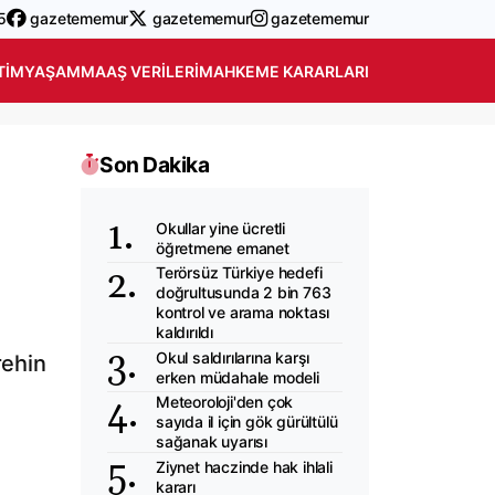
5
gazetememur
gazetememur
gazetememur
TIM
YAŞAM
MAAŞ VERILERI
MAHKEME KARARLARI
Son Dakika
Okullar yine ücretli
öğretmene emanet
Terörsüz Türkiye hedefi
doğrultusunda 2 bin 763
kontrol ve arama noktası
kaldırıldı
Okul saldırılarına karşı
rehin
erken müdahale modeli
Meteoroloji'den çok
sayıda il için gök gürültülü
sağanak uyarısı
Ziynet haczinde hak ihlali
kararı