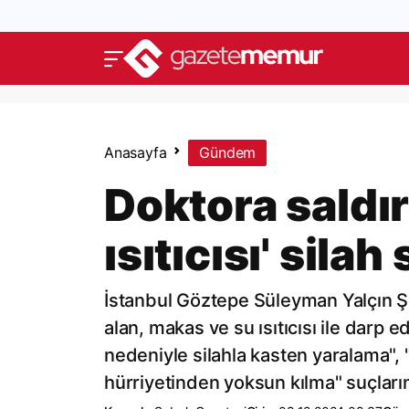
Anasayfa
Gündem
Doktora saldı
ısıtıcısı' silah 
İstanbul Göztepe Süleyman Yalçın Şe
alan, makas ve su ısıtıcısı ile darp 
nedeniyle silahla kasten yaralama", "
hürriyetinden yoksun kılma" suçların