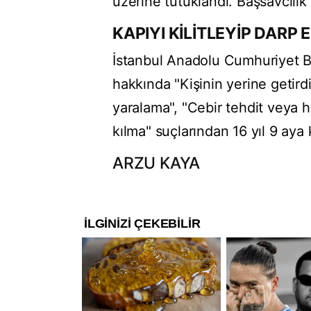
üzerine tutuklandı. Başsavcılı
KAPIYI KİLİTLEYİP DARP E
İstanbul Anadolu Cumhuriyet B
hakkında "Kişinin yerine getird
yaralama", "Cebir tehdit veya hi
kılma" suçlarından 16 yıl 9 aya 
ARZU KAYA