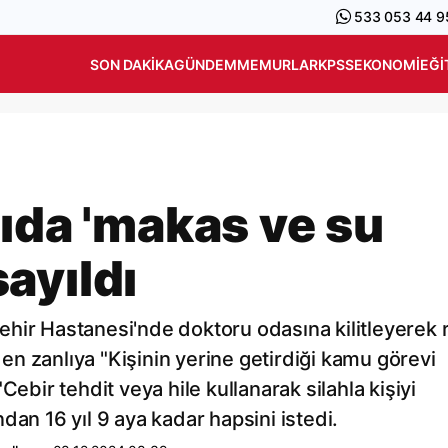
533 053 44 9
SON DAKIKA
GÜNDEM
MEMURLAR
KPSS
EKONOMI
EĞI
rıda 'makas ve su
sayıldı
hir Hastanesi'nde doktoru odasına kilitleyerek 
eden zanlıya "Kişinin yerine getirdiği kamu görevi
Cebir tehdit veya hile kullanarak silahla kişiyi
dan 16 yıl 9 aya kadar hapsini istedi.