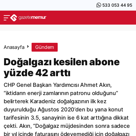
533 053 44 95
Anasayfa
Gündem
Doğalgazı kesilen abone
yüzde 42 arttı
CHP Genel Başkan Yardımcısı Ahmet Akın,
“iktidarın enerji zamlarının patronu olduğunu”
belirterek Karadeniz doğalgazının ilk kez
duyurulduğu Ağustos 2020’den bu yana konut
tarifesinin 3.5, sanayinin ise 6 kat arttığına dikkat
çekti. Akın, “Doğalgaz müjdesinden sonra sadece
bir yıl içinde faturasını ödeyemediği için doğalgazı