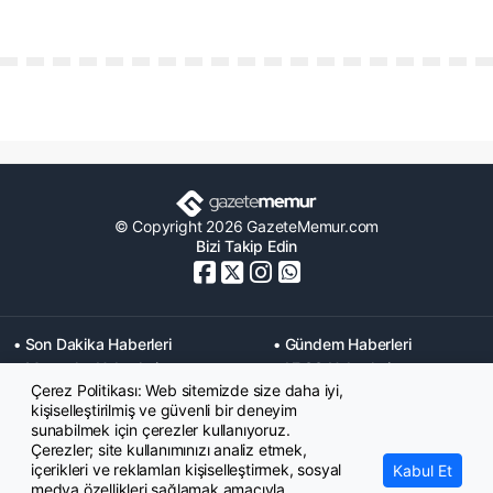
© Copyright 2026 GazeteMemur.com
Bizi Takip Edin
• Son Dakika Haberleri
• Gündem Haberleri
• Memurlar Haberleri
• KPSS Haberleri
Çerez Politikası: Web sitemizde size daha iyi,
• Ekonomi Haberleri
• Eğitim Haberleri
kişiselleştirilmiş ve güvenli bir deneyim
• Yaşam Haberleri
• Maaş Verileri Haberleri
sunabilmek için çerezler kullanıyoruz.
• Mahkeme Kararları
Çerezler; site kullanımınızı analiz etmek,
Haberleri
içerikleri ve reklamları kişiselleştirmek, sosyal
Kabul Et
medya özellikleri sağlamak amacıyla