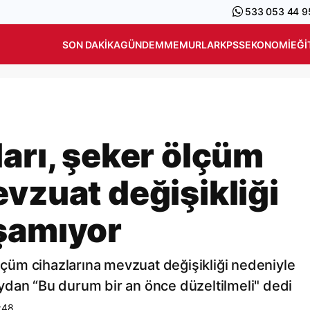
533 053 44 9
SON DAKIKA
GÜNDEM
MEMURLAR
KPSS
EKONOMI
EĞI
arı, şeker ölçüm
vzuat değişikliği
şamıyor
ölçüm cihazlarına mevzuat değişikliği nedeniyle
ydan “Bu durum bir an önce düzeltilmeli" dedi
:48