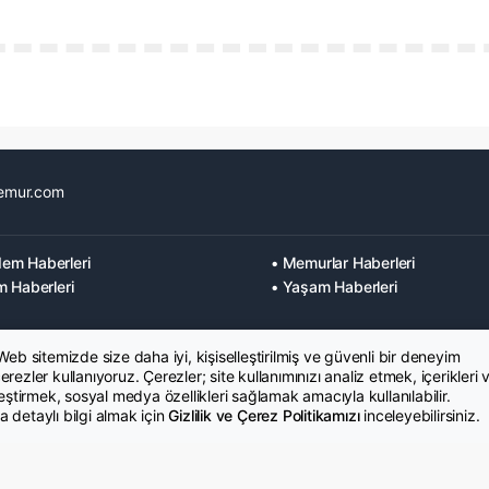
emur.com
em Haberleri
• Memurlar Haberleri
m Haberleri
• Yaşam Haberleri
 Web sitemizde size daha iyi, kişiselleştirilmiş ve güvenli bir deneyim
rezler kullanıyoruz. Çerezler; site kullanımınızı analiz etmek, içerikleri 
leştirmek, sosyal medya özellikleri sağlamak amacıyla kullanılabilir.
 detaylı bilgi almak için
Gizlilik ve Çerez Politikamızı
inceleyebilirsiniz.
K Metni
İletişim