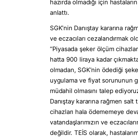
hazırda olmadığı için hastalar
anlattı.
SGK’nin Danıştay kararına rağm
ve eczacıları cezalandırmak ol
‘‘Piyasada şeker ölçüm cihazlar
hatta 900 liraya kadar çıkmakta
olmadan, SGK’nin ödediği şeker
uygulama ve fiyat sorununun gid
müdahil olmasını talep ediyor
Danıştay kararına rağmen salt t
cihazları hala ödememeye devam
vatandaşlarımızın ve eczacıların
değildir. TEİS olarak, hastala