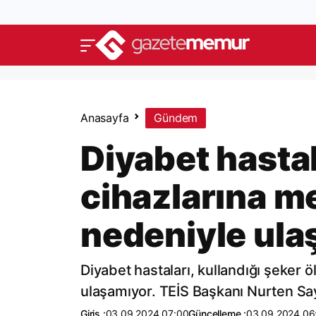
Anasayfa
Gündem
Diyabet hastal
cihazlarına me
nedeniyle ula
Diyabet hastaları, kullandığı şeker 
ulaşamıyor. TEİS Başkanı Nurten Sa
Giriş :
03.09.2024 07:00
Güncelleme :
03.09.2024 06