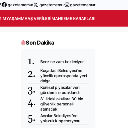
5
gazetememur
gazetememur
gazetememur
TIM
YAŞAM
MAAŞ VERILERI
MAHKEME KARARLARI
Son Dakika
Benzine zam bekleniyor
Kuşadası Belediyesi'ne
yönelik operasyonda yeni
dalga
Küresel piyasalar veri
gündemine odaklandı
81 ildeki okullara 30 bin
güvenlik personeli
atanacak
Avcılar Belediyesi'ne
yolszuluk operasyonu