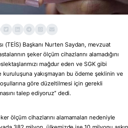
sı (TEİS) Başkanı Nurten Saydan, mevzuat
astalarının şeker ölçüm cihazlarını alamadığını
meslektaşlarımızı mağdur eden ve SGK gibi
e kuruluşuna yakışmayan bu ödeme şeklinin ve
ullarına göre düzeltilmesi için gerekli
asını talep ediyoruz’’ dedi.
eker ölçüm cihazlarını alamamaları nedeniyle
ada 382 milyon, ülkemizde ise 10 milyonu aşkı