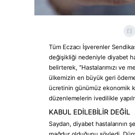
Tüm Eczacı İşverenler Sendika
değişikliği nedeniyle diyabet h
belirterek, ‘‘Hastalarımızı ve 
ülkemizin en büyük geri ödem
ücretinin günümüz ekonomik koş
düzenlemelerin ivedilikle yapılm
KABUL EDİLEBİLİR DEĞİL
Saydan, diyabet hastalarının ş
mağdur olduğunu söyledi. Düny