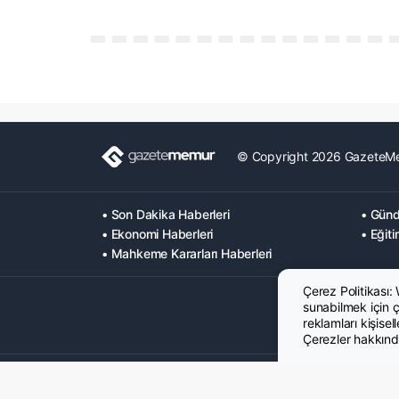
© Copyright 2026 GazeteM
• Son Dakika Haberleri
• Günd
• Ekonomi Haberleri
• Eğiti
• Mahkeme Kararları Haberleri
Çerez Politikası:
sunabilmek için çe
reklamları kişisel
Çerezler hakkında
Hakkımızda
Künye
Gizlilik Politikası
Çerez Poltikası
KVK