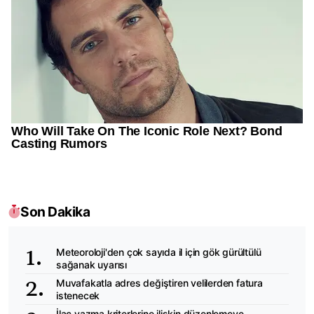
Son Dakika
Meteoroloji'den çok sayıda il için gök gürültülü
sağanak uyarısı
Muvafakatla adres değiştiren velilerden fatura
istenecek
İlaç yazma kriterlerine ilişkin düzenlemeye