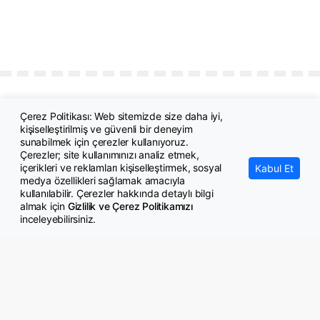
Çerez Politikası: Web sitemizde size daha iyi,
kişiselleştirilmiş ve güvenli bir deneyim
sunabilmek için çerezler kullanıyoruz.
Çerezler; site kullanımınızı analiz etmek,
içerikleri ve reklamları kişiselleştirmek, sosyal
Kabul Et
medya özellikleri sağlamak amacıyla
© Copyright 2026 GazeteMemur.com
kullanılabilir. Çerezler hakkında detaylı bilgi
Bizi Takip Edin
almak için
Gizlilik ve Çerez Politikamızı
inceleyebilirsiniz.
• Son Dakika Haberleri
• Gündem Haberleri
• Memurlar Haberleri
• KPSS Haberleri
• Ekonomi Haberleri
• Eğitim Haberleri
• Yaşam Haberleri
• Maaş Verileri Haberleri