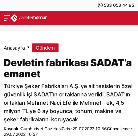
533 053 44 95
Anasayfa
Gündem
Devletin fabrikası SADAT’a
emanet
Türkiye Şeker Fabrikaları A.Ş.’ye ait tesislerin özel
güvenlik işi SADAT’ın ortaklarına verildi. SADAT’ın
ortakları Mehmet Naci Efe ile Mehmet Tek, 4,5
milyon TL’ye 6 ay boyunca, tohum, makine ve
şeker fabrikalarını koruyacak.
Kaynak :
Cumhuriyet Gazetesi
Giriş :
29.07.2022 10:56
Güncelleme :
29.07.2022 10:57