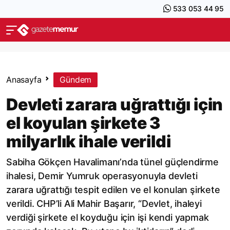
533 053 44 95
Anasayfa
Gündem
Devleti zarara uğrattığı için
el koyulan şirkete 3
milyarlık ihale verildi
Sabiha Gökçen Havalimanı’nda tünel güçlendirme
ihalesi, Demir Yumruk operasyonuyla devleti
zarara uğrattığı tespit edilen ve el konulan şirkete
verildi. CHP’li Ali Mahir Başarır, “Devlet, ihaleyi
verdiği şirkete el koyduğu için işi kendi yapmak