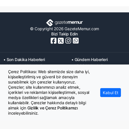
© Copyright 2026 GazeteMemur.com
Bizi Takip Edin
• Son Dakika Haberleri
• Gündem Haberleri
• Memurlar Haberleri
• KPSS Haberleri
Çerez Politikası: Web sitemizde size daha iyi,
• Ekonomi Haberleri
• Eğitim Haberleri
kişiselleştirilmiş ve güvenli bir deneyim
• Yaşam Haberleri
• Maaş Verileri Haberleri
sunabilmek için çerezler kullanıyoruz.
• Mahkeme Kararları
Çerezler; site kullanımınızı analiz etmek,
Haberleri
içerikleri ve reklamları kişiselleştirmek, sosyal
Kabul Et
medya özellikleri sağlamak amacıyla
kullanılabilir. Çerezler hakkında detaylı bilgi
almak için
Gizlilik ve Çerez Politikamızı
inceleyebilirsiniz.