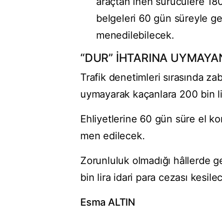
araçtan inen sürücülere 180
belgeleri 60 gün süreyle ger
menedilebilecek.
“DUR” İHTARINA UYMAYA
Trafik denetimleri sırasında za
uymayarak kaçanlara 200 bin li
Ehliyetlerine 60 gün süre el ko
men edilecek.
Zorunluluk olmadığı hâllerde g
bin lira idari para cezası kesile
Esma ALTIN