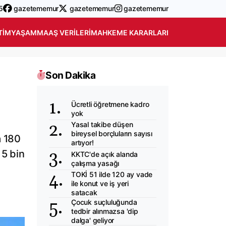
5
gazetememur
gazetememur
gazetememur
TIM
YAŞAM
MAAŞ VERILERI
MAHKEME KARARLARI
Son Dakika
Ücretli öğretmene kadro
yok
Yasal takibe düşen
bireysel borçluların sayısı
a 180
artıyor!
 5 bin
KKTC'de açık alanda
çalışma yasağı
TOKİ 51 ilde 120 ay vade
ile konut ve iş yeri
satacak
Çocuk suçluluğunda
tedbir alınmazsa 'dip
dalga' geliyor