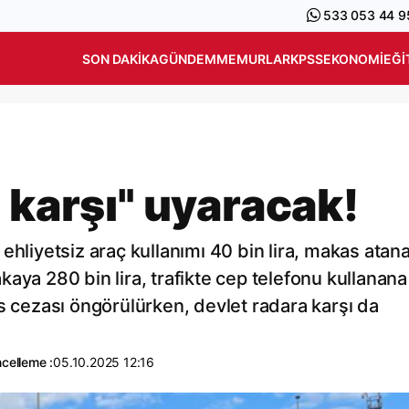
533 053 44 9
SON DAKIKA
GÜNDEM
MEMURLAR
KPSS
EKONOMI
EĞI
 karşı" uyaracak!
le ehliyetsiz araç kullanımı 40 bin lira, makas atan
lakaya 280 bin lira, trafikte cep telefonu kullanana
s cezası öngörülürken, devlet radara karşı da
celleme :
05.10.2025 12:16