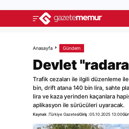
Anasayfa
Gündem
Devlet "radara
Trafik cezaları ile ilgili düzenleme i
bin, drift atana 140 bin lira, sahte p
lira ve kaza yerinden kaçanlara hapi
aplikasyon ile sürücüleri uyaracak.
Kaynak :
Türkiye Gazetesi
Giriş :
05.10.2025 13:00
Gün