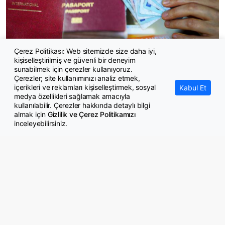
Çerez Politikası: Web sitemizde size daha iyi,
kişiselleştirilmiş ve güvenli bir deneyim
Kaç yabancı yatırım yoluyla Türk vatandaşlığı aldı?
sunabilmek için çerezler kullanıyoruz.
Çerezler; site kullanımınızı analiz etmek,
içerikleri ve reklamları kişiselleştirmek, sosyal
Kabul Et
medya özellikleri sağlamak amacıyla
kullanılabilir. Çerezler hakkında detaylı bilgi
almak için
Gizlilik ve Çerez Politikamızı
inceleyebilirsiniz.
© Copyright 2026 GazeteMemur.com