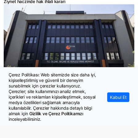
Ziynet haczinde hak ihlali kararı
Çerez Politikası: Web sitemizde size daha iyi,
kişiselleştirilmiş ve güvenli bir deneyim
ÖSYM'den kalp masajıyla hayat kurtaran gözetmene ceza
sunabilmek için çerezler kullanıyoruz.
Çerezler; site kullanımınızı analiz etmek,
içerikleri ve reklamları kişiselleştirmek, sosyal
Kabul Et
medya özellikleri sağlamak amacıyla
kullanılabilir. Çerezler hakkında detaylı bilgi
almak için
Gizlilik ve Çerez Politikamızı
inceleyebilirsiniz.