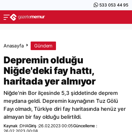
533 053 44 95
Anasayfa
Gündem
Depremin olduğu
Niğde'deki fay hattı,
haritada yer almıyor
Niğde'nin Bor ilçesinde 5,3 şiddetinde deprem
meydana geldi. Depremin kaynağının Tuz Gölü
Fayı olmadı, Türkiye diri fay haritasında henüz yer
almayan bir fay olduğu belirtildi.
Kaynak :
DHA
Giriş :
26.02.2023 00:05
Güncelleme :
26.02.2023 00:08