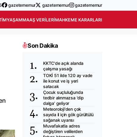
5
gazetememur
gazetememur
gazetememur
TIM
YAŞAM
MAAŞ VERILERI
MAHKEME KARARLARI
Son Dakika
KKTC'de açık alanda
çalışma yasağı
TOKİ 51 ilde 120 ay vade
ile konut ve iş yeri
satacak
Çocuk suçluluğunda
tedbir alınmazsa 'dip
len
dalga' geliyor
Meteoroloji'den çok
sayıda il için gök gürültülü
sağanak uyarısı
Muvafakatla adres
değiştiren velilerden
fatura istenecek