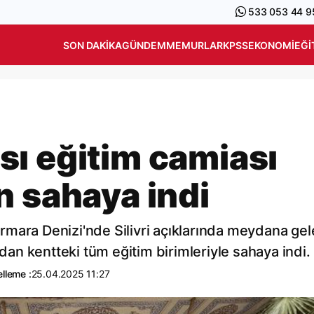
533 053 44 9
SON DAKIKA
GÜNDEM
MEMURLAR
KPSS
EKONOMI
EĞI
ı eğitim camiası
n sahaya indi
Marmara Denizi'nde Silivri açıklarında meydana ge
n kentteki tüm eğitim birimleriyle sahaya indi.
lleme :
25.04.2025 11:27