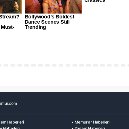
emur.com
em Haberleri
• Memurlar Haberleri
m Haberleri
• Yaşam Haberleri