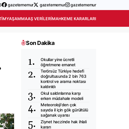
5
gazetememur
gazetememur
gazetememur
TIM
YAŞAM
MAAŞ VERILERI
MAHKEME KARARLARI
Son Dakika
.
Okullar yine ücretli
öğretmene emanet
Terörsüz Türkiye hedefi
doğrultusunda 2 bin 763
kontrol ve arama noktası
kaldırıldı
Okul saldırılarına karşı
erken müdahale modeli
Meteoroloji'den çok
sayıda il için gök gürültülü
sağanak uyarısı
Ziynet haczinde hak ihlali
kararı