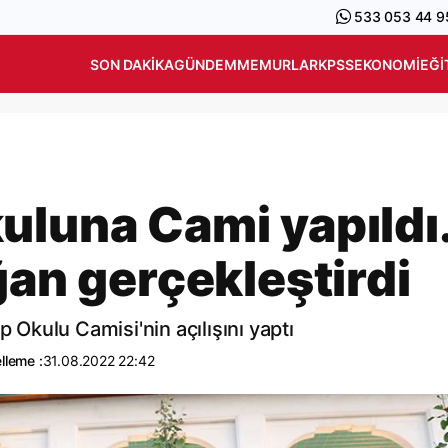
533 053 44 9
SON DAKIKA
GÜNDEM
MEMURLAR
KPSS
EKONOMI
EĞI
uluna Cami yapıldı
ğan gerçekleştirdi
kulu Camisi'nin açılışını yaptı
lleme :
31.08.2022 22:42