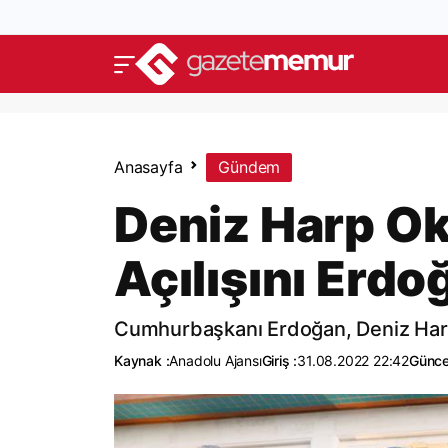
Anasayfa
Gündem
Deniz Harp Ok
Açılışını Erdo
Cumhurbaşkanı Erdoğan, Deniz Harp O
Kaynak :
Anadolu Ajansı
Giriş :
31.08.2022 22:42
Günce