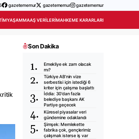
5
gazetememur
gazetememur
gazetememur
TIM
YAŞAM
MAAŞ VERILERI
MAHKEME KARARLARI
Son Dakika
Emekliye ek zam olacak
mı?
Türkiye AB'nin vize
serbestisi için istediği 6
kriter için çalışma başlattı
ritik
İddia: 30’dan fazla
belediye başkanı AK
Partiye geçecek
Küresel piyasalar veri
gündemine odaklandı
Şimşek: Memlekette
fabrika çok, gençlerimiz
çalışmak isterse iş var