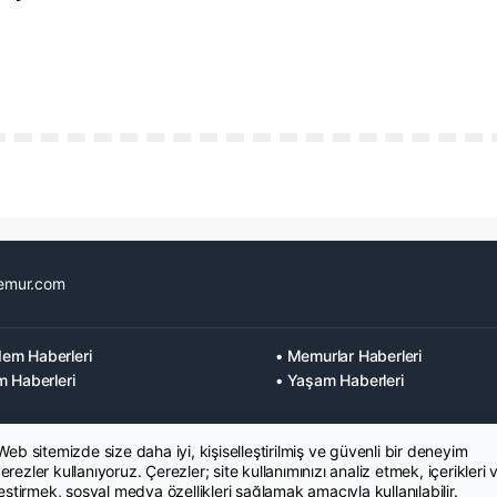
emur.com
em Haberleri
• Memurlar Haberleri
m Haberleri
• Yaşam Haberleri
 Web sitemizde size daha iyi, kişiselleştirilmiş ve güvenli bir deneyim
rezler kullanıyoruz. Çerezler; site kullanımınızı analiz etmek, içerikleri 
leştirmek, sosyal medya özellikleri sağlamak amacıyla kullanılabilir.