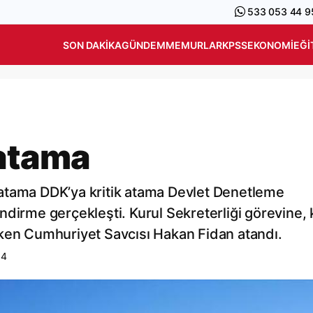
533 053 44 9
SON DAKIKA
GÜNDEM
MEMURLAR
KPSS
EKONOMI
EĞI
 atama
atama DDK’ya kritik atama Devlet Denetleme
dirme gerçekleşti. Kurul Sekreterliği görevine, k
eken Cumhuriyet Savcısı Hakan Fidan atandı.
04