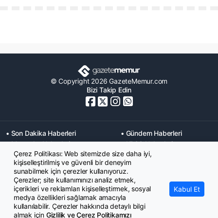
© Copyright 2026 GazeteMemur.com
Bizi Takip Edin
• Son Dakika Haberleri
• Gündem Haberleri
• Memurlar Haberleri
• KPSS Haberleri
Çerez Politikası: Web sitemizde size daha iyi,
• Ekonomi Haberleri
• Eğitim Haberleri
kişiselleştirilmiş ve güvenli bir deneyim
• Yaşam Haberleri
• Maaş Verileri Haberleri
sunabilmek için çerezler kullanıyoruz.
• Mahkeme Kararları
Çerezler; site kullanımınızı analiz etmek,
Haberleri
içerikleri ve reklamları kişiselleştirmek, sosyal
Kabul Et
medya özellikleri sağlamak amacıyla
kullanılabilir. Çerezler hakkında detaylı bilgi
almak için
Gizlilik ve Çerez Politikamızı