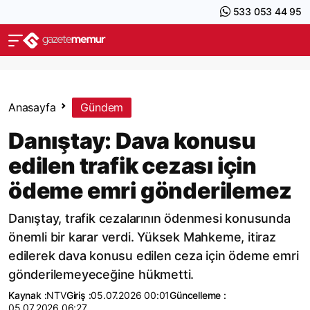
533 053 44 95
Anasayfa
Gündem
Danıştay: Dava konusu
edilen trafik cezası için
ödeme emri gönderilemez
Danıştay, trafik cezalarının ödenmesi konusunda
önemli bir karar verdi. Yüksek Mahkeme, itiraz
edilerek dava konusu edilen ceza için ödeme emri
gönderilemeyeceğine hükmetti.
Kaynak :
NTV
Giriş :
05.07.2026 00:01
Güncelleme :
05.07.2026 06:27