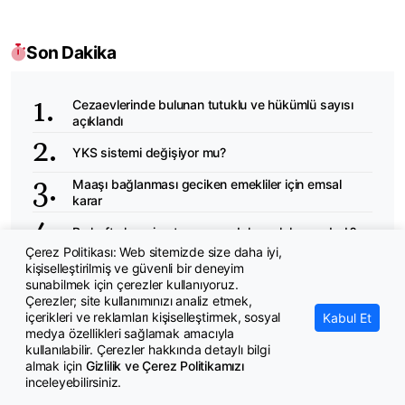
Son Dakika
Cezaevlerinde bulunan tutuklu ve hükümlü sayısı
açıklandı
YKS sistemi değişiyor mu?
Maaşı bağlanması geciken emekliler için emsal
karar
Bu hafta hangi yatırım aracı daha çok kazandırdı?
Çerez Politikası: Web sitemizde size daha iyi,
Milli Dayanışma ve Toplumsal Bütünleşmenin
kişiselleştirilmiş ve güvenli bir deneyim
Güçlendirilmesine Dair Kanun Teklifi Komisyon'da
sunabilmek için çerezler kullanıyoruz.
Çerezler; site kullanımınızı analiz etmek,
içerikleri ve reklamları kişiselleştirmek, sosyal
Kabul Et
medya özellikleri sağlamak amacıyla
kullanılabilir. Çerezler hakkında detaylı bilgi
almak için
Gizlilik ve Çerez Politikamızı
Öne Çıkanlar
inceleyebilirsiniz.