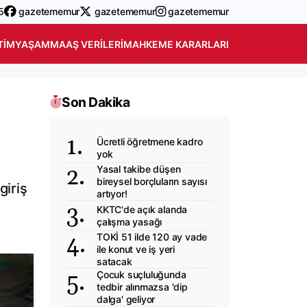
5
gazetememur
gazetememur
gazetememur
TIM
YAŞAM
MAAŞ VERILERI
MAHKEME KARARLARI
Son Dakika
Ücretli öğretmene kadro
yok
Yasal takibe düşen
bireysel borçluların sayısı
giriş
artıyor!
KKTC'de açık alanda
çalışma yasağı
TOKİ 51 ilde 120 ay vade
ile konut ve iş yeri
satacak
Çocuk suçluluğunda
tedbir alınmazsa 'dip
dalga' geliyor