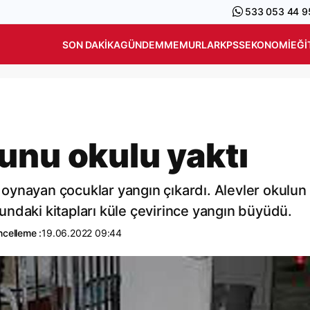
533 053 44 9
SON DAKIKA
GÜNDEM
MEMURLAR
KPSS
EKONOMI
EĞI
unu okulu yaktı
ynayan çocuklar yangın çıkardı. Alevler okulun 
ndaki kitapları küle çevirince yangın büyüdü.
celleme :
19.06.2022 09:44