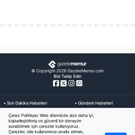
© Copyright 2026 GazeteMemur.com
Bizi Takip Edin
• Son Dakika Haberleri
• Gündem Haberleri
• Memurlar Haberleri
• KPSS Haberleri
Çerez Politikası: Web sitemizde size daha iyi,
• Ekonomi Haberleri
• Eğitim Haberleri
kişiselleştirilmiş ve güvenli bir deneyim
• Yaşam Haberleri
• Maaş Verileri Haberleri
sunabilmek için çerezler kullanıyoruz.
• Mahkeme Kararları
Çerezler; site kullanımınızı analiz etmek,
Haberleri