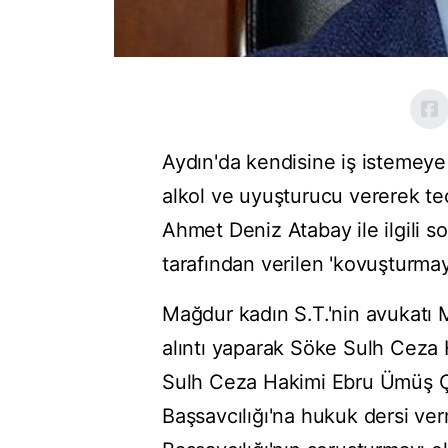
Aydın'da kendisine iş istemeye 
alkol ve uyuşturucu vererek t
Ahmet Deniz Atabay ile ilgili 
tarafından verilen 'kovuşturmaya
Mağdur kadın S.T.'nin avukatı 
alıntı yaparak Söke Sulh Ceza H
Sulh Ceza Hakimi Ebru Ümüş Ç
Başsavcılığı'na hukuk dersi ve