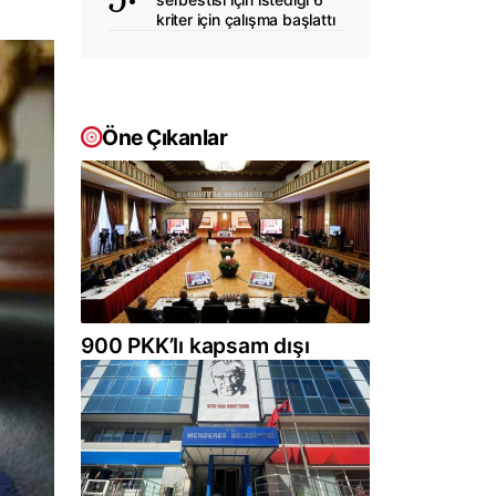
kriter için çalışma başlattı
Öne Çıkanlar
900 PKK’lı kapsam dışı