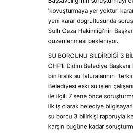
Başsavcılığı'nın soruşturmayı e
'kovuşturmaya yer yoktur' karar
yeni karar doğrultusunda soru
Sulh Ceza Hakimliği'nin Başka
düzenlenmesi bekleniyor.
SU BORCUNU SİLDİRDİĞİ 3 Bİ
CHP'li Didim Belediye Başkanı D
bin liralık su faturalarının "terk
Belediyesi eski su işleri çalış
ile ilgili 7 sene önce soruşturm
ilk iş olarak belediye bilgisayarl
su borcu 3 bilirkişi raporuyla k
karşın bugüne kadar soruşturm