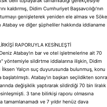
ksik delil toplayarak tamamladığı gerekçesiyle
ını kaldırmış, Didim Cumhuriyet Başsavcılığı'nın
şturmayı genişleterek yeniden ele alması ve Sök
n Atabay ve diğer şüpheliler hakkında iddianame
LİRKİŞİ RAPORUYLA KESİNLEŞTİ
eniz Atabay'ın bar ve otel işletmelerine ait 70
in" yöntemiyle sildirtme iddialarına ilişkin, Didim
anı İlksen Yalçın suç duyurusunda bulunmuş, konu
a başlatılmıştı. Atabay'ın başkan seçildikten sonr
arında değişiklik yaptırarak sildirdiği 70 bin liralık
esinleşmişti. 3 tane bilirkişi raporu olmasına
a tamamlanamadı ve 7 yıldır henüz dava