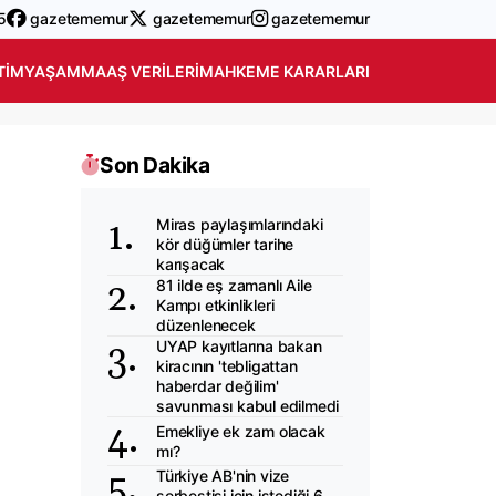
5
gazetememur
gazetememur
gazetememur
TIM
YAŞAM
MAAŞ VERILERI
MAHKEME KARARLARI
Son Dakika
Miras paylaşımlarındaki
kör düğümler tarihe
karışacak
81 ilde eş zamanlı Aile
Kampı etkinlikleri
düzenlenecek
UYAP kayıtlarına bakan
kiracının 'tebligattan
haberdar değilim'
savunması kabul edilmedi
Emekliye ek zam olacak
mı?
Türkiye AB'nin vize
serbestisi için istediği 6