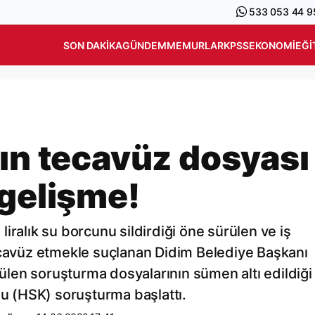
533 053 44 9
SON DAKIKA
GÜNDEM
MEMURLAR
KPSS
EKONOMI
EĞI
’ın tecavüz dosyası
 gelişme!
n liralık su borcunu sildirdiği öne sürülen ve iş
ecavüz etmekle suçlanan Didim Belediye Başkanı
len soruşturma dosyalarının sümen altı edildiği
lu (HSK) soruşturma başlattı.