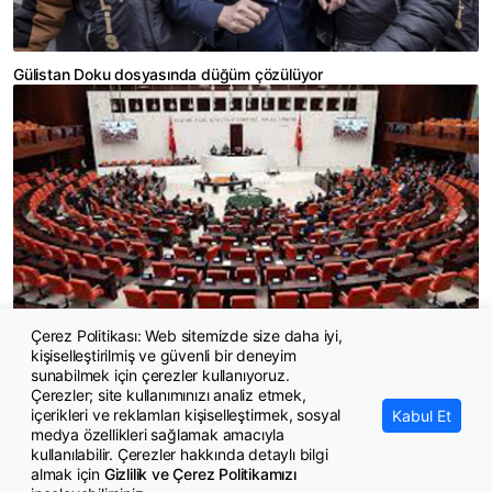
Gülistan Doku dosyasında düğüm çözülüyor
Çerez Politikası: Web sitemizde size daha iyi,
kişiselleştirilmiş ve güvenli bir deneyim
YENİ Parti ‘Çerçeve Yasa’ için Genel Kurul’da ‘evet’ diyecek
sunabilmek için çerezler kullanıyoruz.
Çerezler; site kullanımınızı analiz etmek,
içerikleri ve reklamları kişiselleştirmek, sosyal
Kabul Et
medya özellikleri sağlamak amacıyla
kullanılabilir. Çerezler hakkında detaylı bilgi
almak için
Gizlilik ve Çerez Politikamızı