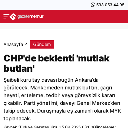
533 053 44 95
Anasayfa
Gündem
CHP'de beklenti 'mutlak
butlan'
Şaibeli kurultay davası bugün Ankara’da
görülecek. Mahkemeden mutlak butlan, çağrı
heyeti, erteleme, tedbir veya görevsizlik kararı
çıkabilir. Parti yönetimi, davayı Genel Merkez’den
takip edecek. Duruşmayla eş zamanlı olarak MYK
toplanacak.
Kaynak :
Türkiye Gazetesi
Giriş :
15.09.2025 03:00
Güncelleme :