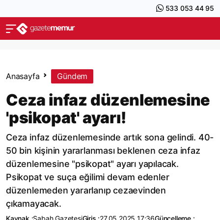
533 053 44 95
Anasayfa
Gündem
Ceza infaz düzenlemesine
'psikopat' ayarı!
Ceza infaz düzenlemesinde artık sona gelindi. 40-
50 bin kişinin yararlanması beklenen ceza infaz
düzenlemesine "psikopat" ayarı yapılacak.
Psikopat ve suça eğilimi devam edenler
düzenlemeden yararlanıp cezaevinden
çıkamayacak.
Kaynak :
Sabah Gazetesi
Giriş :
27.05.2025 17:36
Güncelleme :