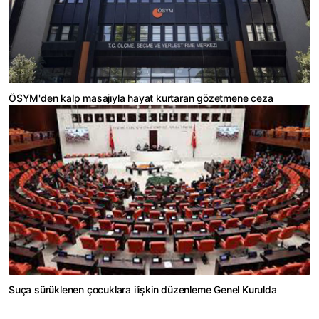
ÖSYM'den kalp masajıyla hayat kurtaran gözetmene ceza
Suça sürüklenen çocuklara ilişkin düzenleme Genel Kurulda