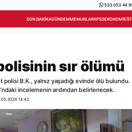
533 053 44 9
SON DAKIKA
GÜNDEM
MEMURLAR
KPSS
EKONOMI
EĞI
olisinin sır ölümü
polisi B.K., yalnız yaşadığı evinde ölü bulundu.
'ndaki incelemenin ardından belirlenecek.
.05.2024 14:42