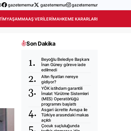
5
gazetememur
gazetememur
gazetememur
TIM
YAŞAM
MAAŞ VERILERI
MAHKEME KARARLARI
Son Dakika
Beyoğlu Belediye Başkanı
İnan Güney göreve iade
edilmedi
Altın fiyatları nereye
gidiyor?
YÖK istihdam garantili
İmalat Yürütme Sistemleri
(MES) Operatörlüğü
programını başlattı
Asgari ücrette Avrupa ile
Türkiye arasındaki makas
açıldı
Çocuk suçluluğunda
tedbir alınmazsa 'dip