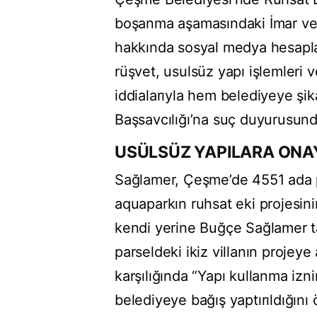
boşanma aşamasındaki İmar ve 
hakkında sosyal medya hesaplar
rüşvet, usulsüz yapı işlemleri
iddialarıyla hem belediyeye 
Başsavcılığı’na suç duyurusun
USÜLSÜZ YAPILARA ONAY
Sağlamer, Çeşme’de 4551 ada 
aquaparkın ruhsat eki projesin
kendi yerine Buğçe Sağlamer ta
parseldeki ikiz villanın projeye 
karşılığında “Yapı kullanma izn
belediyeye bağış yaptırıldığını