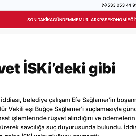
533 053 44 9
SON DAKIKA
GÜNDEM
MEMURLAR
KPSS
EKONOMI
EĞI
t İSKi’deki gibi
iddiası, belediye çalışanı Efe Sağlamer'in boşa
dür Vekili eşi Buğçe Sağlamer'i suçlamasıyla gü
hsat işlemlerinde rüşvet alındığını ve ödemelerin
 sürerek savcılığa suç duyurusunda bulundu. İddia