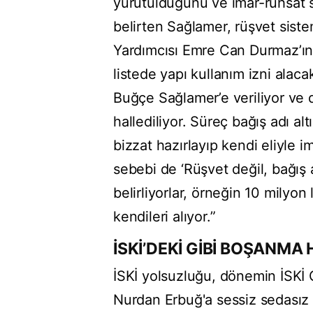
yürütüldüğünü ve imar-ruhsat sü
belirten Sağlamer, rüşvet siste
Yardımcısı Emre Can Durmaz’ın 
listede yapı kullanım izni alacak
Buğçe Sağlamer’e veriliyor ve d
hallediliyor. Süreç bağış adı a
bizzat hazırlayıp kendi eliyle 
sebebi de ‘Rüşvet değil, bağış a
belirliyorlar, örneğin 10 milyon 
kendileri alıyor.”
İSKİ’DEKİ GİBİ BOŞANMA 
İSKİ yolsuzluğu, dönemin İSKİ 
Nurdan Erbuğ'a sessiz sedasız a