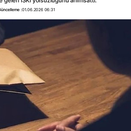
 gelen İSKİ yolsuzluğunu anımsattı.
Güncelleme :
01.06.2026 06:31