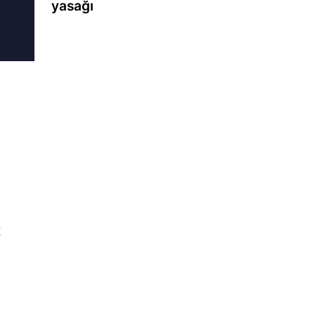
yasağı
t