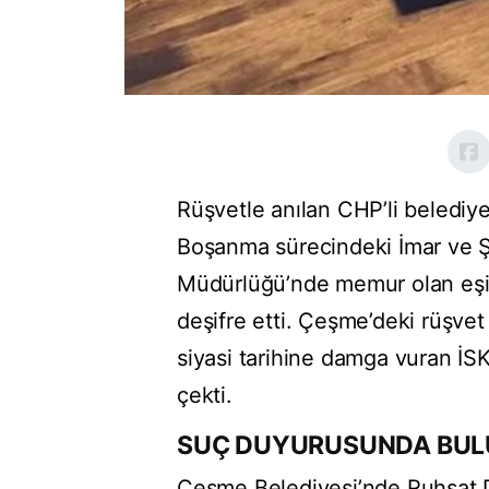
Rüşvetle anılan CHP’li belediy
Boşanma sürecindeki İmar ve Şe
Müdürlüğü’nde memur olan eşi, 
deşifre etti. Çeşme’deki rüşvet 
siyasi tarihine damga vuran İSK
çekti.
SUÇ DUYURUSUNDA BU
Çeşme Belediyesi’nde Ruhsat 