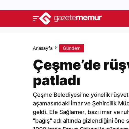
Anasayfa
Gündem
Çeşme’de rüşve
patladı
Çeşme Belediyesi’ne yönelik rüşvet 
aşamasındaki İmar ve Şehircilik Mü
geldi. Efe Sağlamer, bazı imar ve ru
"bağış" adı altında gizlendiğini öne