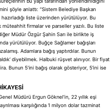
reçlerinin bu yapı tarafından yönlendirildiğini
mini şöyle anlattı: “Sistem Belediye Başkan
hazırladığı liste üzerinden yürütülüyor. Bu
 müteahhit firmalar ve parseller yazılı. Bu liste
iğer Müdür Özgür Şahin Sarı ile birlikte iş
ltında yürütülüyor. Buğçe Sağlamer bağışları
imzalamış. Adamlara bağış yaptırdılar. Bunun
ldık’ diyebilmek. Halbuki rüşvet alınıyor. Bir fiyat
lira. Bunun 5’ini bağış olarak gösteriyor, 5’ini ise
HİKAYESİ
Genel Müdürü Ergun Göknel’in, 22 yıllık eşi
yrılması karşılığında 1 milyon dolar tazminat