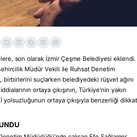
elere, son olarak İzmir Çeşme Belediyesi eklendi.
hircilik Müdür Vekili ile Ruhsat Denetim
birbirlerini suçlarken belediyedeki rüşvet ağını
iddialarının ortaya çıkışının, Türkiye'nin yakın
İ yolsuzluğunun ortaya çıkışıyla benzerliği dikka
LUNDU
Denetim Müdürlüğü’nde çalışan Efe Sağlamer,