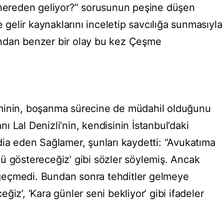
 nereden geliyor?” sorusunun peşine düşen
e gelir kaynaklarını inceletip savcılığa sunmasıyla
rdından benzer bir olay bu kez Çeşme
minin, boşanma sürecine de müdahil olduğunu
 Lal Denizli’nin, kendisinin İstanbul’daki
dia eden Sağlamer, şunları kaydetti: “Avukatıma
ü göstereceğiz’ gibi sözler söylemiş. Ancak
geçmedi. Bundan sonra tehditler gelmeye
iz’, ‘Kara günler seni bekliyor’ gibi ifadeler