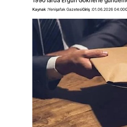
1990'larda Ergun Göknel'le gündeme
Kaynak :
Yenişafak Gazetesi
Giriş :
01.06.2026 04:00