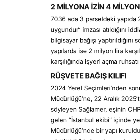
2 MİLYONA İZİN 4 MİLYO
7036 ada 3 parseldeki yapıda 20
uygundur” imzası atıldığını id
bilgisayar bağışı yaptırıldığını
yapılarda ise 2 milyon lira karş
karşılığında işyeri açma ruhsatı v
RÜŞVETE BAĞIŞ KILIFI
2024 Yerel Seçimleri’nden son
Müdürlüğü’ne, 22 Aralık 2025’te
söyleyen Sağlamer, eşinin CHP
gelen “İstanbul ekibi” içinde yer
Müdürlüğü’nde bir yapı kurulduğ