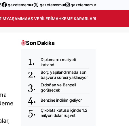
5
gazetememur
gazetememur
gazetememur
TIM
YAŞAM
MAAŞ VERILERI
MAHKEME KARARLARI
Son Dakika
Diplomanın maliyeti
katlandı
Borç yapılandırmada son
başvuru süresi yaklaşıyor
Erdoğan ve Bahçeli
görüşecek
nma
Benzine indirim geliyor
ndeme
Çikolata kutusu içinde 1,2
milyon dolar rüşvet
lar,