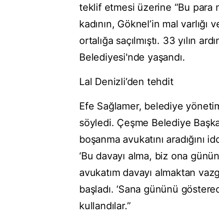
teklif etmesi üzerine “Bu para
kadının, Göknel’in mal varlığı v
ortalığa saçılmıştı. 33 yılın a
Belediyesi'nde yaşandı.
Lal Denizli’den tehdit
Efe Sağlamer, belediye yöneti
söyledi. Çeşme Belediye Başkanı
boşanma avukatını aradığını id
‘Bu davayı alma, biz ona günün
avukatım davayı almaktan vaz
başladı. ‘Sana gününü göstereceğ
kullandılar.”