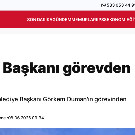
533 053 44 9
SON DAKIKA
GÜNDEM
MEMURLAR
KPSS
EKONOMI
EĞI
 Başkanı görevden
a Belediye Başkanı Görkem Duman'ın görevinden
me :
08.06.2026 09:34