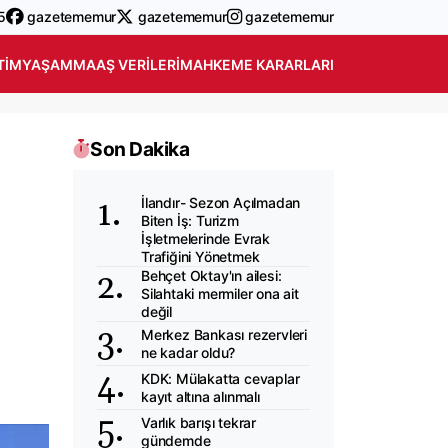
5
gazetememur
gazetememur
gazetememur
TIM
YAŞAM
MAAŞ VERILERI
MAHKEME KARARLARI
Son Dakika
İlandır- Sezon Açılmadan
Biten İş: Turizm
İşletmelerinde Evrak
Trafiğini Yönetmek
Behçet Oktay'ın ailesi:
Silahtaki mermiler ona ait
değil
Merkez Bankası rezervleri
ne kadar oldu?
KDK: Mülakatta cevaplar
kayıt altına alınmalı
Varlık barışı tekrar
gündemde