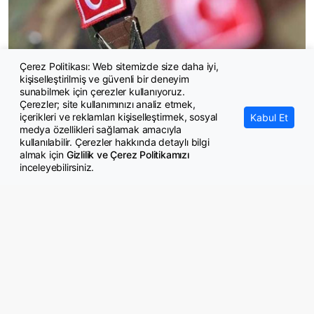
Çerez Politikası: Web sitemizde size daha iyi,
kişiselleştirilmiş ve güvenli bir deneyim
Gazi ve şehit yakınlarına ilişkin kanun teklifi Komisyondan geçti
sunabilmek için çerezler kullanıyoruz.
Çerezler; site kullanımınızı analiz etmek,
içerikleri ve reklamları kişiselleştirmek, sosyal
Kabul Et
medya özellikleri sağlamak amacıyla
kullanılabilir. Çerezler hakkında detaylı bilgi
almak için
Gizlilik ve Çerez Politikamızı
inceleyebilirsiniz.
© Copyright 2026 GazeteMemur.com
Bizi Takip Edin