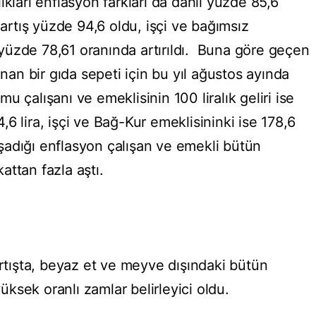
ıkları enflasyon farkları da dahil yüzde 85,6
 artış yüzde 94,6 oldu, işçi ve bağımsız
se yüzde 78,61 oranında artırıldı. Buna göre geçen
ınan bir gıda sepeti için bu yıl ağustos ayında
 çalışanı ve emeklisinin 100 liralık geliri ise
94,6 lira, işçi ve Bağ-Kur emeklisininki ise 178,6
aşadığı enflasyon çalışan ve emekli bütün
kattan fazla aştı.
artışta, beyaz et ve meyve dışındaki bütün
ksek oranlı zamlar belirleyici oldu.