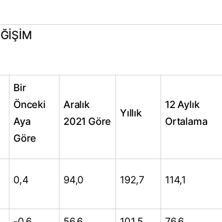
EĞİŞİM
Bir
Önceki
Aralık
12 Aylık
Yıllık
Aya
2021 Göre
Ortalama
Göre
0,4
94,0
192,7
114,1
-0,6
56,6
101,5
76,6