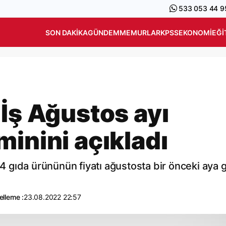
533 053 44 9
SON DAKIKA
GÜNDEM
MEMURLAR
KPSS
EKONOMI
EĞI
 İş Ağustos ayı
inini açıkladı
 64 gıda ürününün fiyatı ağustosta bir önceki aya 
lleme :
23.08.2022 22:57