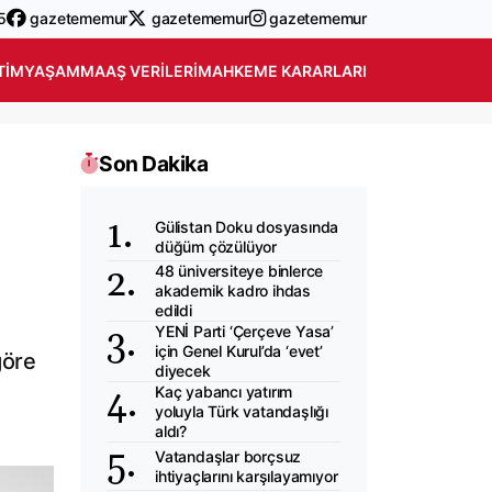
5
gazetememur
gazetememur
gazetememur
TIM
YAŞAM
MAAŞ VERILERI
MAHKEME KARARLARI
Son Dakika
Gülistan Doku dosyasında
düğüm çözülüyor
48 üniversiteye binlerce
akademik kadro ihdas
edildi
YENİ Parti ‘Çerçeve Yasa’
için Genel Kurul’da ‘evet’
göre
diyecek
Kaç yabancı yatırım
yoluyla Türk vatandaşlığı
aldı?
Vatandaşlar borçsuz
ihtiyaçlarını karşılayamıyor