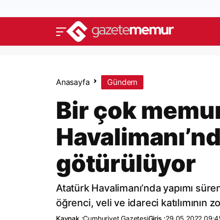
Anasayfa
Gündem
Bir çok memur
Havalimanı’nd
götürülüyor
Atatürk Havalimanı’nda yapımı süren 
öğrenci, veli ve idareci katılımının z
Kaynak :
Cumhuriyet Gazetesi
Giriş :
29.05.2022 09:4