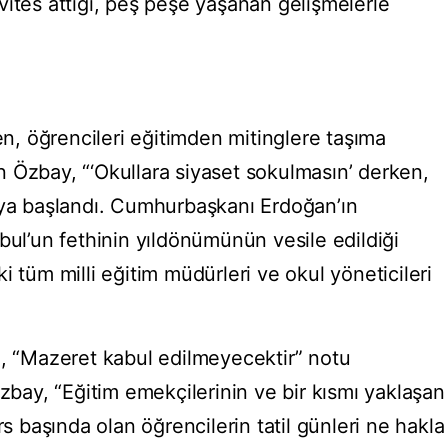
vites attığı, peş peşe yaşanan gelişmelerle
en, öğrencileri eğitimden mitinglere taşıma
 Özbay, “‘Okullara siyaset sokulmasın’ derken,
aya başlandı. Cumhurbaşkanı Erdoğan’ın
bul’un fethinin yıldönümünün vesile edildiği
deki tüm milli eğitim müdürleri ve okul yöneticileri
e, “Mazeret kabul edilmeyecektir” notu
ay, “Eğitim emekçilerinin ve bir kısmı yaklaşan
rs başında olan öğrencilerin tatil günleri ne hakla