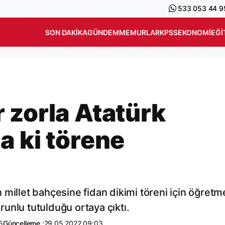
533 053 44 9
SON DAKIKA
GÜNDEM
MEMURLAR
KPSS
EKONOMI
EĞI
 zorla Atatürk
a ki törene
millet bahçesine fidan dikimi töreni için öğretm
orunlu tutulduğu ortaya çıktı.
5
Güncelleme :
29.05.2022 09:03