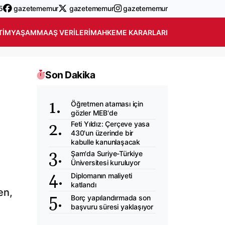
5
gazetememur
gazetememur
gazetememur
TIM
YAŞAM
MAAŞ VERILERI
MAHKEME KARARLARI
Son Dakika
Öğretmen ataması için
gözler MEB'de
Feti Yıldız: Çerçeve yasa
430'un üzerinde bir
kabulle kanunlaşacak
Şam'da Suriye-Türkiye
Üniversitesi kuruluyor
Diplomanın maliyeti
katlandı
en,
Borç yapılandırmada son
başvuru süresi yaklaşıyor