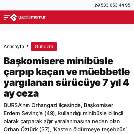
533 053 44 95
Anasayfa
Gündem
Başkomisere minibüsle
çarpıp kaçan ve müebbetle
yargılanan sürücüye 7 yıl 4
ay ceza
BURSA’nın Orhangazi ilçesinde, Başkomiser
Erdem Sevinç'e (49), kullandığı minibüsle bilinçli
olarak çarparak ağır yaralanmasına neden olan
Orhan Öztürk (37), ‘Kasten öldürmeye teşebbüs’