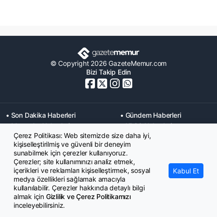
© Copyright 2026 GazeteMemur.com
Bizi Takip Edin
• Son Dakika Haberleri
• Gündem Haberleri
• Memurlar Haberleri
• KPSS Haberleri
Çerez Politikası: Web sitemizde size daha iyi,
• Ekonomi Haberleri
• Eğitim Haberleri
kişiselleştirilmiş ve güvenli bir deneyim
• Yaşam Haberleri
• Maaş Verileri Haberleri
sunabilmek için çerezler kullanıyoruz.
• Mahkeme Kararları
Çerezler; site kullanımınızı analiz etmek,
Haberleri
içerikleri ve reklamları kişiselleştirmek, sosyal
Kabul Et
medya özellikleri sağlamak amacıyla
kullanılabilir. Çerezler hakkında detaylı bilgi
almak için
Gizlilik ve Çerez Politikamızı
inceleyebilirsiniz.