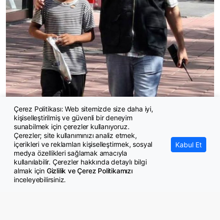
Çerez Politikası: Web sitemizde size daha iyi,
kişiselleştirilmiş ve güvenli bir deneyim
Çocuk suçluluğunda tedbir alınmazsa 'dip dalga' geliyor
sunabilmek için çerezler kullanıyoruz.
Çerezler; site kullanımınızı analiz etmek,
içerikleri ve reklamları kişiselleştirmek, sosyal
Kabul Et
medya özellikleri sağlamak amacıyla
kullanılabilir. Çerezler hakkında detaylı bilgi
almak için
Gizlilik ve Çerez Politikamızı
inceleyebilirsiniz.