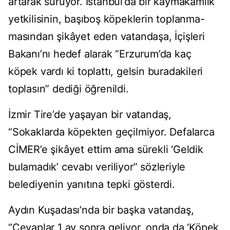
artarak sürüyor. İstanbul’da bir kaymakamlık
yetkilisinin, başıboş köpeklerin toplanma-
masından şikâyet eden vatandaşa, İçişleri
Bakanı’nı hedef alarak “Erzurum’da kaç
köpek vardı ki toplattı, gelsin buradakileri
toplasın” dediği öğrenildi.
İzmir Tire’de yaşayan bir vatandaş,
“Sokaklarda köpekten geçilmiyor. Defalarca
CİMER’e şikâyet ettim ama sürekli ‘Geldik
bulamadık’ cevabı veriliyor” sözleriyle
belediyenin yanıtına tepki gösterdi.
Aydın Kuşadası’nda bir başka vatandaş,
“Cevaplar 1 ay sonra geliyor, onda da ‘Köpek