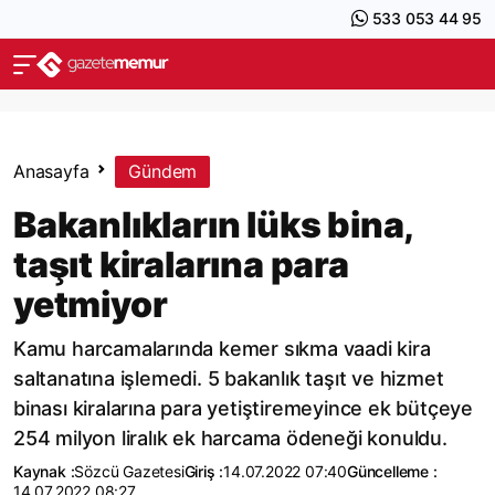
533 053 44 95
Anasayfa
Gündem
Bakanlıkların lüks bina,
taşıt kiralarına para
yetmiyor
Kamu harcamalarında kemer sıkma vaadi kira
saltanatına işlemedi. 5 bakanlık taşıt ve hizmet
binası kiralarına para yetiştiremeyince ek bütçeye
254 milyon liralık ek harcama ödeneği konuldu.
Kaynak :
Sözcü Gazetesi
Giriş :
14.07.2022 07:40
Güncelleme :
14.07.2022 08:27