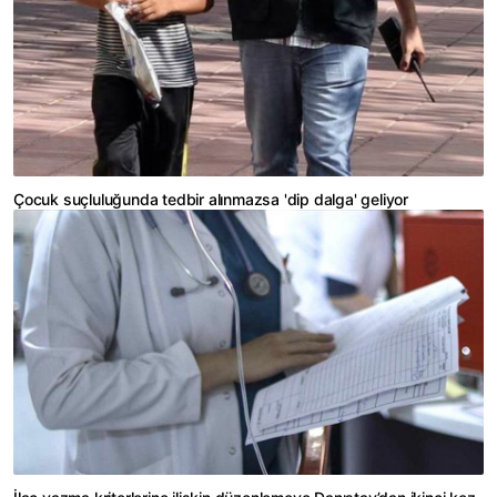
Çocuk suçluluğunda tedbir alınmazsa 'dip dalga' geliyor