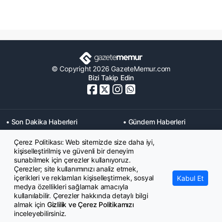
© Copyright 2026 GazeteMemur.com
Bizi Takip Edin
• Son Dakika Haberleri
• Gündem Haberleri
• Memurlar Haberleri
• KPSS Haberleri
Çerez Politikası: Web sitemizde size daha iyi,
• Ekonomi Haberleri
• Eğitim Haberleri
kişiselleştirilmiş ve güvenli bir deneyim
• Yaşam Haberleri
• Maaş Verileri Haberleri
sunabilmek için çerezler kullanıyoruz.
• Mahkeme Kararları
Çerezler; site kullanımınızı analiz etmek,
Haberleri
içerikleri ve reklamları kişiselleştirmek, sosyal
Kabul Et
medya özellikleri sağlamak amacıyla
kullanılabilir. Çerezler hakkında detaylı bilgi
almak için
Gizlilik ve Çerez Politikamızı
inceleyebilirsiniz.