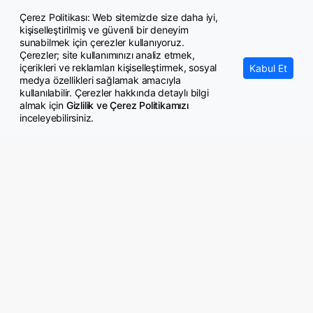
Çerez Politikası: Web sitemizde size daha iyi,
kişiselleştirilmiş ve güvenli bir deneyim
Şehit yakını ve gazilere 52 bin 608 istihdam
sunabilmek için çerezler kullanıyoruz.
Çerezler; site kullanımınızı analiz etmek,
içerikleri ve reklamları kişiselleştirmek, sosyal
Kabul Et
medya özellikleri sağlamak amacıyla
kullanılabilir. Çerezler hakkında detaylı bilgi
almak için
Gizlilik ve Çerez Politikamızı
inceleyebilirsiniz.
© Copyright 2026 GazeteMemur.com
Bizi Takip Edin