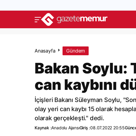
Anasayfa
Gündem
Bakan Soylu: T
can kaybını d
İçişleri Bakanı Süleyman Soylu, "Son
olay yeri can kaybı 15 olarak hesap
olarak gerçekleşti." dedi.
Kaynak :
Anadolu Ajansı
Giriş :
08.07.2022 20:55
Günce