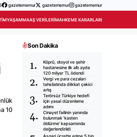
5
gazetememur
gazetememur
gazetememur
TIM
YAŞAM
MAAŞ VERILERI
MAHKEME KARARLARI
Son Dakika
Köprü, otoyol ve şehir
i
hastanesine ilk altı ayda
120 milyar TL ödendi
Vergi ve para cezaları
tahsilatında diikkat çekici
artış
Terörsüz Türkiye hedefi
ünlük
için yasal düzenleme
adımı
ma 10
Cinayet failinin yanında
bulunmak 'kasten
öldürme' kapsamında
değerlendirildi
Asgari ücrette erime 5 bin