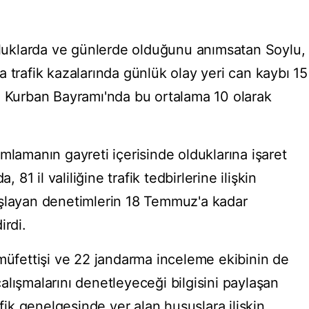
unluklarda ve günlerde olduğunu anımsatan Soylu,
 trafik kazalarında günlük olay yeri can kaybı 15
l Kurban Bayramı'nda bu ortalama 10 olarak
mlamanın gayreti içerisinde olduklarına işaret
1 il valiliğine trafik tedbirlerine ilişkin
aşlayan denetimlerin 18 Temmuz'a kadar
irdi.
şmüfettişi ve 22 jandarma inceleme ekibinin de
lışmalarını denetleyeceği bilgisini paylaşan
afik genelgesinde yer alan hususlara ilişkin