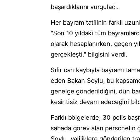
başardıklarını vurguladı.
Her bayram tatilinin farklı uz
"Son 10 yıldaki tüm bayramlarda
olarak hesaplanırken, geçen yı
gerçekleşti." bilgisini verdi.
Sıfır can kaybıyla bayramı tama
eden Bakan Soylu, bu kapsamda, 8
genelge gönderildiğini, dün b
kesintisiz devam edeceğini bild
Farklı bölgelerde, 30 polis ba
sahada görev alan personelin ça
Soylu, valiliklere gönderilen tr