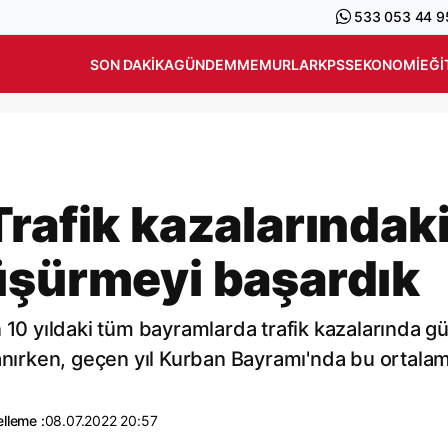
533 053 44 9
SON DAKIKA
GÜNDEM
MEMURLAR
KPSS
EKONOMI
EĞI
rafik kazalarındak
üşürmeyi başardık
 10 yıldaki tüm bayramlarda trafik kazalarında g
lanırken, geçen yıl Kurban Bayramı'nda bu ortala
lleme :
08.07.2022 20:57