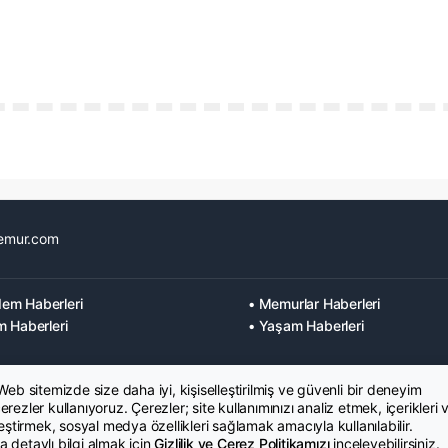
emur.com
em Haberleri
• Memurlar Haberleri
m Haberleri
• Yaşam Haberleri
 Web sitemizde size daha iyi, kişiselleştirilmiş ve güvenli bir deneyim
rezler kullanıyoruz. Çerezler; site kullanımınızı analiz etmek, içerikleri 
leştirmek, sosyal medya özellikleri sağlamak amacıyla kullanılabilir.
 detaylı bilgi almak için
Gizlilik ve Çerez Politikamızı
inceleyebilirsiniz.