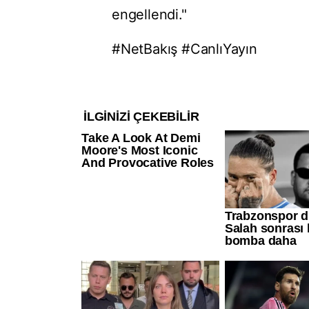
engellendi."
#NetBakış
#CanlıYayın