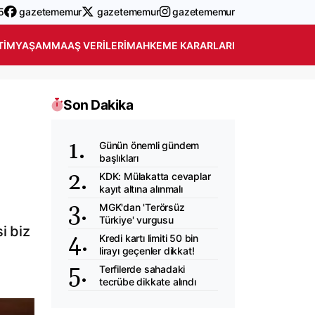
5
gazetememur
gazetememur
gazetememur
TIM
YAŞAM
MAAŞ VERILERI
MAHKEME KARARLARI
Son Dakika
Günün önemli gündem
başlıkları
KDK: Mülakatta cevaplar
kayıt altına alınmalı
MGK'dan 'Terörsüz
Türkiye' vurgusu
i biz
Kredi kartı limiti 50 bin
lirayı geçenler dikkat!
Terfilerde sahadaki
tecrübe dikkate alındı