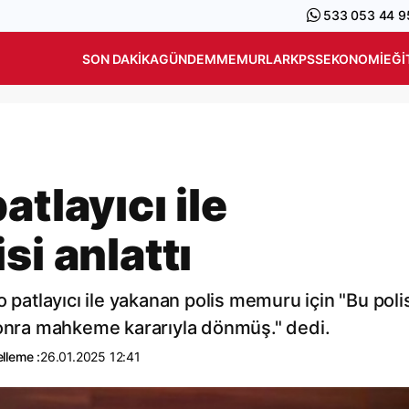
533 053 44 9
SON DAKIKA
GÜNDEM
MEMURLAR
KPSS
EKONOMI
EĞI
atlayıcı ile
si anlattı
 patlayıcı ile yakanan polis memuru için "Bu polis
Sonra mahkeme kararıyla dönmüş." dedi.
lleme :
26.01.2025 12:41