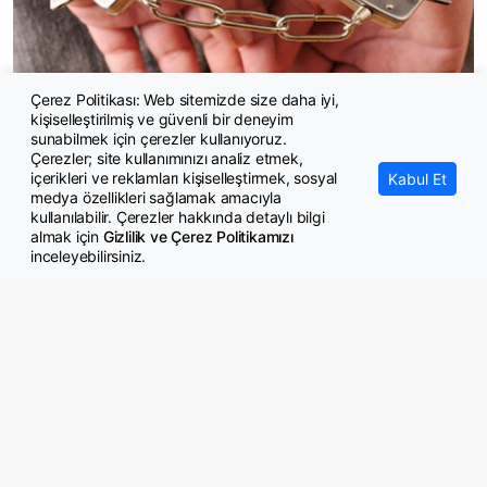
Çerez Politikası: Web sitemizde size daha iyi,
kişiselleştirilmiş ve güvenli bir deneyim
Kuşadası Belediyesi'ne yönelik operasyonda yeni dalga
sunabilmek için çerezler kullanıyoruz.
Çerezler; site kullanımınızı analiz etmek,
içerikleri ve reklamları kişiselleştirmek, sosyal
Kabul Et
medya özellikleri sağlamak amacıyla
kullanılabilir. Çerezler hakkında detaylı bilgi
almak için
Gizlilik ve Çerez Politikamızı
inceleyebilirsiniz.
© Copyright 2026 GazeteMemur.com
Bizi Takip Edin