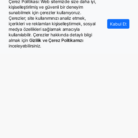
Çerez Politikası: Web sitemizde size daha iyi,
Suça bulaşan çocuklara ilişkin hem ceza artırımı hem de
kişiselleştirilmiş ve güvenli bir deneyim
rehabilitasyon
sunabilmek için çerezler kullanıyoruz.
Çerezler; site kullanımınızı analiz etmek,
içerikleri ve reklamları kişiselleştirmek, sosyal
Kabul Et
medya özellikleri sağlamak amacıyla
kullanılabilir. Çerezler hakkında detaylı bilgi
almak için
Gizlilik ve Çerez Politikamızı
inceleyebilirsiniz.
© Copyright 2026 GazeteMemur.com
Bizi Takip Edin
• Son Dakika Haberleri
• Gündem Haberleri