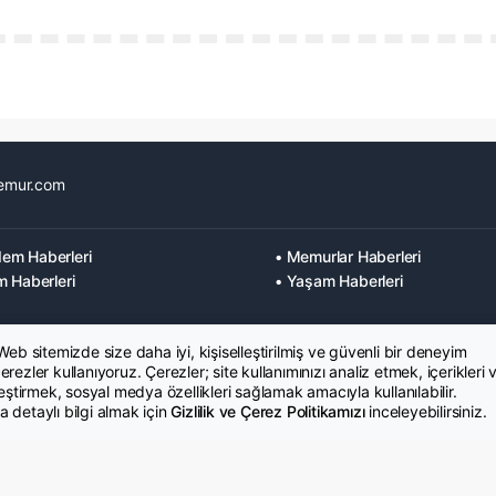
emur.com
em Haberleri
• Memurlar Haberleri
m Haberleri
• Yaşam Haberleri
 Web sitemizde size daha iyi, kişiselleştirilmiş ve güvenli bir deneyim
rezler kullanıyoruz. Çerezler; site kullanımınızı analiz etmek, içerikleri 
leştirmek, sosyal medya özellikleri sağlamak amacıyla kullanılabilir.
 detaylı bilgi almak için
Gizlilik ve Çerez Politikamızı
inceleyebilirsiniz.
K Metni
İletişim