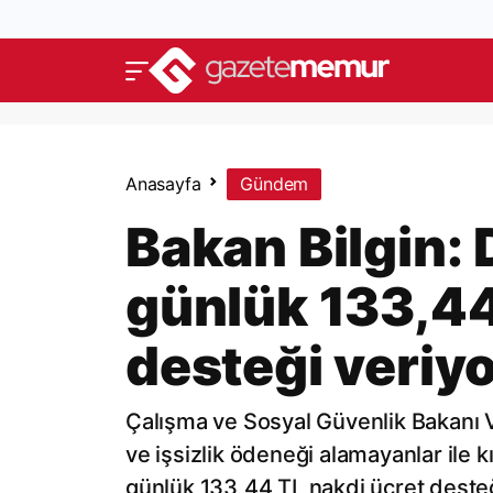
Anasayfa
Gündem
Bakan Bilgin:
günlük 133,44
desteği veriy
Çalışma ve Sosyal Güvenlik Bakanı V
ve işsizlik ödeneği alamayanlar il
günlük 133,44 TL nakdi ücret desteğ