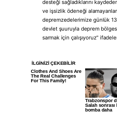
desteği sağladıklarını kaydede
ve işsizlik ödeneği alamayanla
depremzedelerimize günlük 133
devlet şuuruyla deprem bölgesi
sarmak için çalışıyoruz" ifadeler