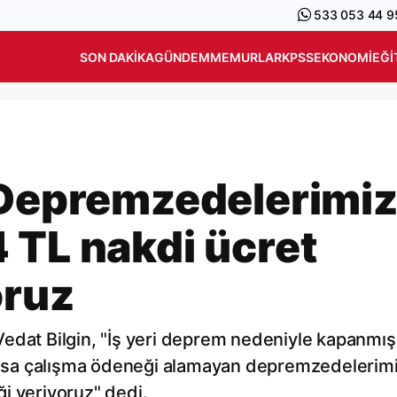
533 053 44 9
SON DAKIKA
GÜNDEM
MEMURLAR
KPSS
EKONOMI
EĞI
 Depremzedelerimi
 TL nakdi ücret
oruz
edat Bilgin, "İş yeri deprem nedeniyle kapanmış
e kısa çalışma ödeneği alamayan depremzedelerim
i veriyoruz" dedi.