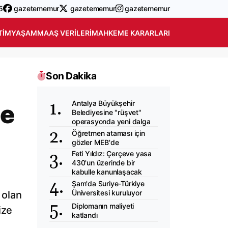
5
gazetememur
gazetememur
gazetememur
TIM
YAŞAM
MAAŞ VERILERI
MAHKEME KARARLARI
Son Dakika
Antalya Büyükşehir
ze
Belediyesine "rüşvet"
operasyonda yeni dalga
Öğretmen ataması için
gözler MEB'de
Feti Yıldız: Çerçeve yasa
430'un üzerinde bir
kabulle kanunlaşacak
Şam'da Suriye-Türkiye
Üniversitesi kuruluyor
 olan
Diplomanın maliyeti
ize
katlandı