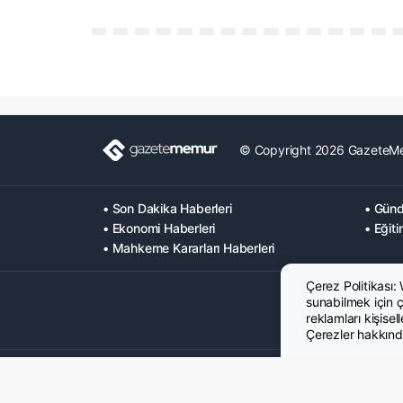
© Copyright 2026 GazeteM
• Son Dakika Haberleri
• Günd
• Ekonomi Haberleri
• Eğiti
• Mahkeme Kararları Haberleri
Çerez Politikası:
sunabilmek için çe
reklamları kişisel
Çerezler hakkında
Hakkımızda
Künye
Gizlilik Politikası
Çerez Poltikası
KVK