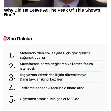
Son Dakika
Meteoroloji'den çok sayıda il için gök gürültülü
sağanak uyarısı
Muvafakatla adres değiştiren velilerden fatura
istenecek
İlaç yazma kriterlerine ilişkin düzenlemeye
Danıştay’dan ikinci kez fren
Terfilerde sahadaki tecrübe dikkate alındı
Öğretmen ataması için gözler MEB'de