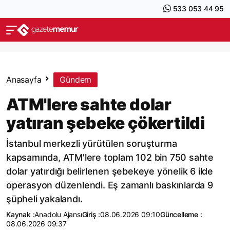
533 053 44 95
Anasayfa
Gündem
ATM'lere sahte dolar
yatıran şebeke çökertildi
İstanbul merkezli yürütülen soruşturma
kapsamında, ATM'lere toplam 102 bin 750 sahte
dolar yatırdığı belirlenen şebekeye yönelik 6 ilde
operasyon düzenlendi. Eş zamanlı baskınlarda 9
şüpheli yakalandı.
Kaynak :
Anadolu Ajansı
Giriş :
08.06.2026 09:10
Güncelleme :
08.06.2026 09:37