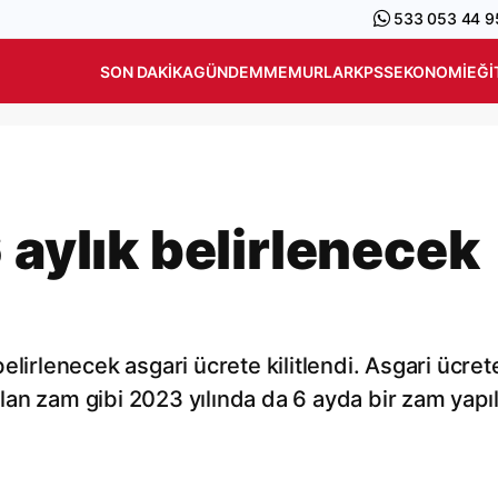
533 053 44 9
SON DAKIKA
GÜNDEM
MEMURLAR
KPSS
EKONOMI
EĞI
 aylık belirlenecek
lirlenecek asgari ücrete kilitlendi. Asgari ücret
an zam gibi 2023 yılında da 6 ayda bir zam yapı