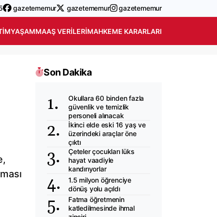
5
gazetememur
gazetememur
gazetememur
TIM
YAŞAM
MAAŞ VERILERI
MAHKEME KARARLARI
Son Dakika
Okullara 60 binden fazla
güvenlik ve temizlik
personeli alınacak
İkinci elde eski 16 yaş ve
üzerindeki araçlar öne
çıktı
Çeteler çocukları lüks
e,
hayat vaadiyle
kandırıyorlar
lması
1.5 milyon öğrenciye
dönüş yolu açıldı
Fatma öğretmenin
katledilmesinde ihmal
zinciri