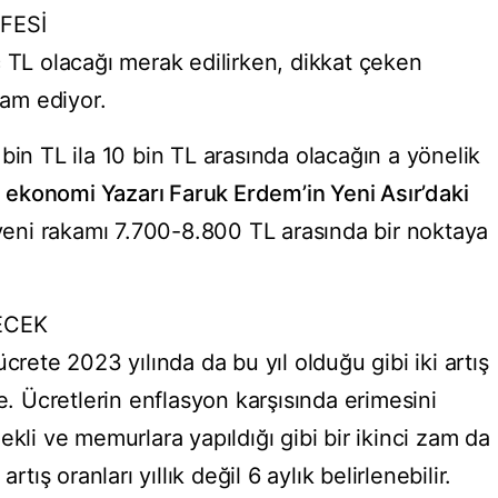
FESİ
ç TL olacağı merak edilirken, dikkat çeken
am ediyor.
bin TL ila 10 bin TL arasında olacağın a yönelik
n ekonomi Yazarı Faruk Erdem’in Yeni Asır’daki
eni rakamı 7.700-8.800 TL arasında bir noktaya
ECEK
crete 2023 yılında da bu yıl olduğu gibi iki artış
e. Ücretlerin enflasyon karşısında erimesini
ekli ve memurlara yapıldığı gibi bir ikinci zam da
rtış oranları yıllık değil 6 aylık belirlenebilir.