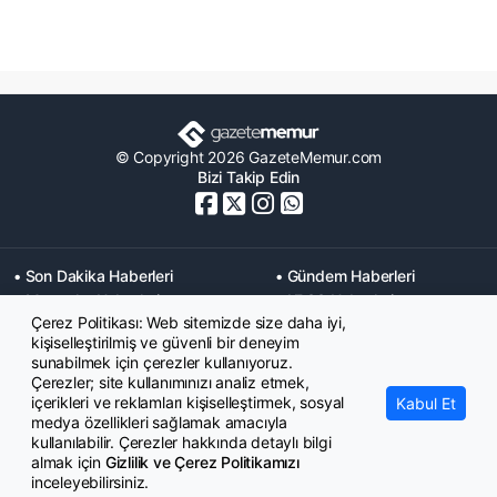
© Copyright 2026 GazeteMemur.com
Bizi Takip Edin
• Son Dakika Haberleri
• Gündem Haberleri
• Memurlar Haberleri
• KPSS Haberleri
Çerez Politikası: Web sitemizde size daha iyi,
• Ekonomi Haberleri
• Eğitim Haberleri
kişiselleştirilmiş ve güvenli bir deneyim
• Yaşam Haberleri
• Maaş Verileri Haberleri
sunabilmek için çerezler kullanıyoruz.
• Mahkeme Kararları
Çerezler; site kullanımınızı analiz etmek,
Haberleri
içerikleri ve reklamları kişiselleştirmek, sosyal
Kabul Et
medya özellikleri sağlamak amacıyla
kullanılabilir. Çerezler hakkında detaylı bilgi
almak için
Gizlilik ve Çerez Politikamızı
inceleyebilirsiniz.