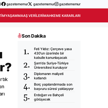
5
gazetememur
gazetememur
gazetememur
TIM
YAŞAM
MAAŞ VERILERI
MAHKEME KARARLARI
Son Dakika
Feti Yıldız: Çerçeve yasa
ı
430'un üzerinde bir
kabulle kanunlaşacak
er?
Şam'da Suriye-Türkiye
Üniversitesi kuruluyor
Diplomanın maliyeti
katlandı
rtık
Borç yapılandırmada son
ın
başvuru süresi yaklaşıyor
arı
Erdoğan ve Bahçeli
görüşecek