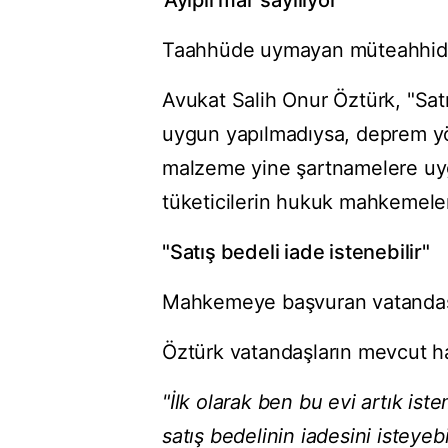
'Ayıplı mal' sayılıyor
Taahhüde uymayan müteahhide t
Avukat Salih Onur Öztürk, "Sa
uygun yapılmadıysa, deprem yö
malzeme yine şartnamelere uyg
tüketicilerin hukuk mahkemeler
"Satış bedeli iade istenebilir"
Mahkemeye başvuran vatandaşl
Öztürk vatandaşların mevcut hakl
"İlk olarak ben bu evi artık is
satış bedelinin iadesini isteyebi