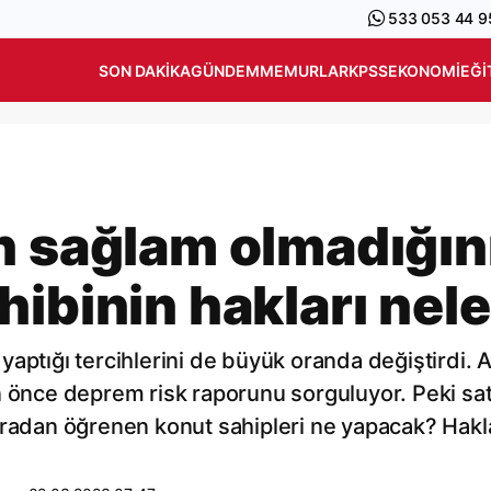
533 053 44 9
SON DAKIKA
GÜNDEM
MEMURLAR
KPSS
EKONOMI
EĞI
n sağlam olmadığın
ibinin hakları nel
n yaptığı tercihlerini de büyük oranda değiştirdi. A
n önce deprem risk raporunu sorguluyor. Peki sat
nradan öğrenen konut sahipleri ne yapacak? Hakl