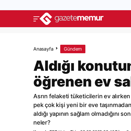
Anasayfa
Gündem
Aldığı konutu
öğrenen ev sah
Asrın felaketi tüketicilerin ev alırke
pek çok kişi yeni bir eve taşınmada
aldığı yapının sağlam olmadığını so
neler?