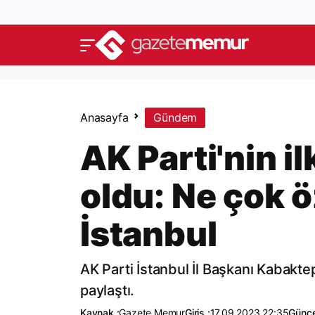
Anasayfa
Gündem
AK Parti'nin il
oldu: Ne çok ö
İstanbul
AK Parti İstanbul İl Başkanı Kabaktep
paylaştı.
Kaynak :
Gazete Memur
Giriş :
17.09.2023 22:35
Günce