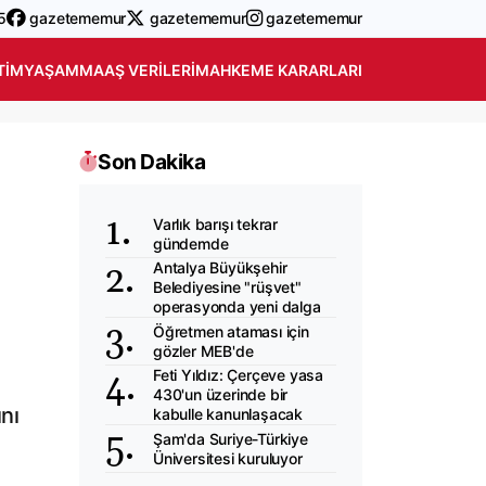
5
gazetememur
gazetememur
gazetememur
TIM
YAŞAM
MAAŞ VERILERI
MAHKEME KARARLARI
Son Dakika
Varlık barışı tekrar
gündemde
Antalya Büyükşehir
Belediyesine "rüşvet"
operasyonda yeni dalga
Öğretmen ataması için
gözler MEB'de
Feti Yıldız: Çerçeve yasa
430'un üzerinde bir
ını
kabulle kanunlaşacak
Şam'da Suriye-Türkiye
Üniversitesi kuruluyor