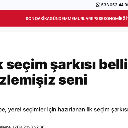
533 053 44 9
SON DAKIKA
GÜNDEM
MEMURLAR
KPSS
EKONOMI
EĞI
k seçim şarkısı belli
zlemişiz seni
e, yerel seçimler için hazırlanan ilk seçim şarkıs
lleme :
17.09.2023 22:36