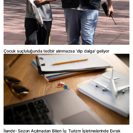
Çocuk suçluluğunda tedbir alınmazsa 'dip dalga' geliyor
İlandır- Sezon Açılmadan Biten İş: Turizm İşletmelerinde Evrak