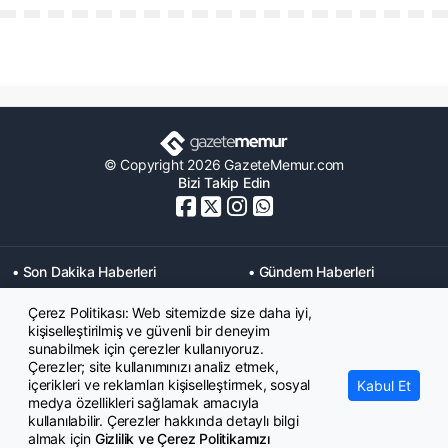
© Copyright 2026 GazeteMemur.com
Bizi Takip Edin
• Son Dakika Haberleri
• Gündem Haberleri
• Memurlar Haberleri
• KPSS Haberleri
Çerez Politikası: Web sitemizde size daha iyi,
• Ekonomi Haberleri
• Eğitim Haberleri
kişiselleştirilmiş ve güvenli bir deneyim
• Yaşam Haberleri
• Maaş Verileri Haberleri
sunabilmek için çerezler kullanıyoruz.
• Mahkeme Kararları
Çerezler; site kullanımınızı analiz etmek,
Haberleri
içerikleri ve reklamları kişiselleştirmek, sosyal
Kabul Et
medya özellikleri sağlamak amacıyla
kullanılabilir. Çerezler hakkında detaylı bilgi
almak için
Gizlilik ve Çerez Politikamızı