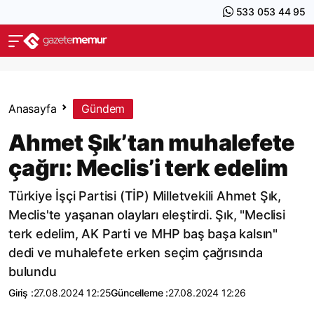
533 053 44 95
Anasayfa
Gündem
Ahmet Şık’tan muhalefete
çağrı: Meclis’i terk edelim
Türkiye İşçi Partisi (TİP) Milletvekili Ahmet Şık,
Meclis'te yaşanan olayları eleştirdi. Şık, "Meclisi
terk edelim, AK Parti ve MHP baş başa kalsın"
dedi ve muhalefete erken seçim çağrısında
bulundu
Giriş :
27.08.2024 12:25
Güncelleme :
27.08.2024 12:26